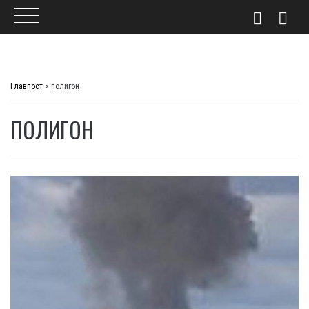
Skip
to
Главпост
>
полигон
content
ПОЛИГОН