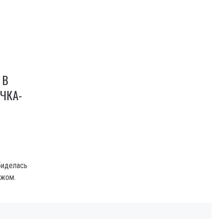
 В
ЧКА-
биделась
ожом.