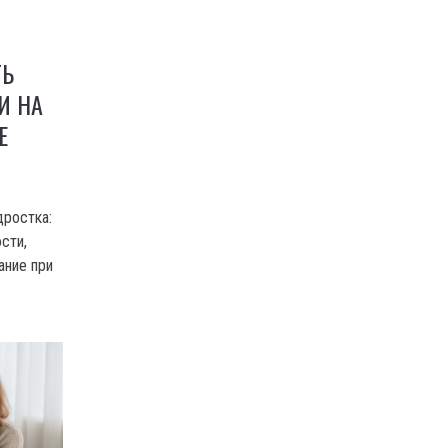
ТЬ
И НА
Е
дростка:
сти,
ание при