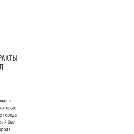
РАКТЫ
Л
K
овал в
 которых
х города,
орый был
орода