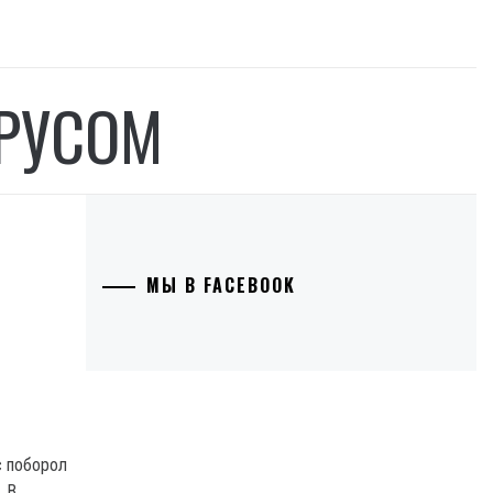
РУСОМ
МЫ В FACEBOOK
с поборол
. В