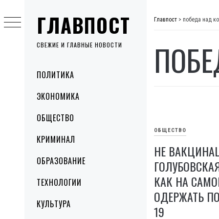
Skip
ГЛАВПОСТ
to
Главпост
>
победа над к
content
ПОБЕ
СВЕЖИЕ И ГЛАВНЫЕ НОВОСТИ
Primary
ПОЛИТИКА
Menu
ЭКОНОМИКА
ОБЩЕСТВО
ОБЩЕСТВО
КРИМИНАЛ
НЕ ВАКЦИНА
ОБРАЗОВАНИЕ
ГОЛУБОВСКАЯ
КАК НА САМО
ТЕХНОЛОГИИ
ОДЕРЖАТЬ ПО
КУЛЬТУРА
19