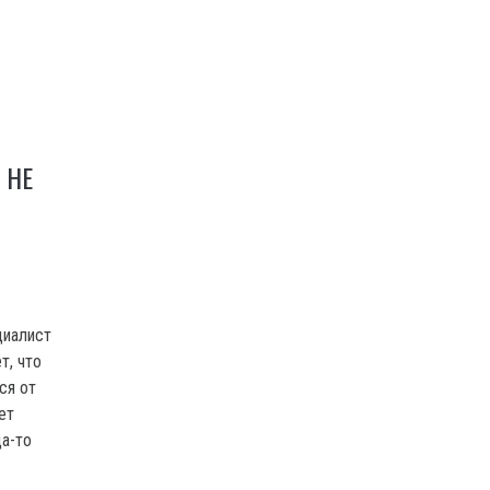
 НЕ
циалист
т, что
ся от
ет
да-то