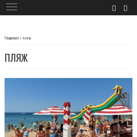
Skip
to
Главпост
>
пляж
content
ПЛЯЖ