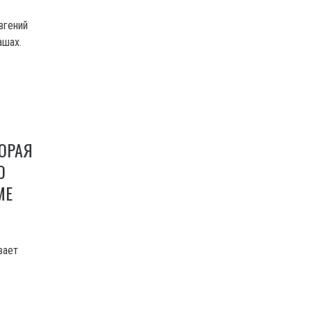
вгений
ашах.
ОРАЯ
Ю
МЕ
вает