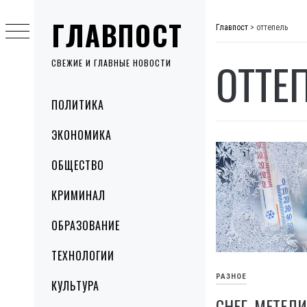
Skip
ГЛАВПОСТ
to
Главпост
>
оттепель
content
ОТТЕ
СВЕЖИЕ И ГЛАВНЫЕ НОВОСТИ
Primary
ПОЛИТИКА
Menu
ЭКОНОМИКА
ОБЩЕСТВО
КРИМИНАЛ
ОБРАЗОВАНИЕ
ТЕХНОЛОГИИ
РАЗНОЕ
КУЛЬТУРА
СНЕГ, МЕТЕЛ