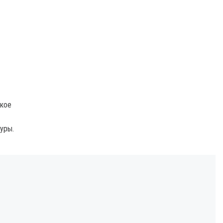
зкое
уры.