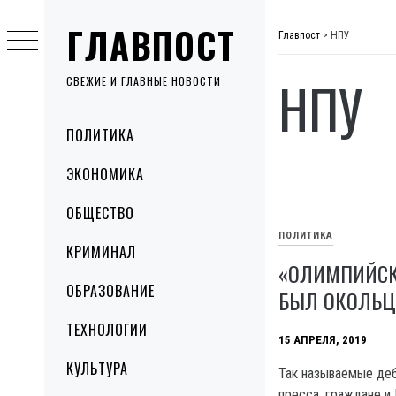
Skip
ГЛАВПОСТ
to
Главпост
>
НПУ
content
НПУ
СВЕЖИЕ И ГЛАВНЫЕ НОВОСТИ
Primary
ПОЛИТИКА
Menu
ЭКОНОМИКА
ОБЩЕСТВО
ПОЛИТИКА
КРИМИНАЛ
«ОЛИМПИЙСК
ОБРАЗОВАНИЕ
БЫЛ ОКОЛЬЦ
ТЕХНОЛОГИИ
15 АПРЕЛЯ, 2019
КУЛЬТУРА
Так называемые деб
пресса, граждане и