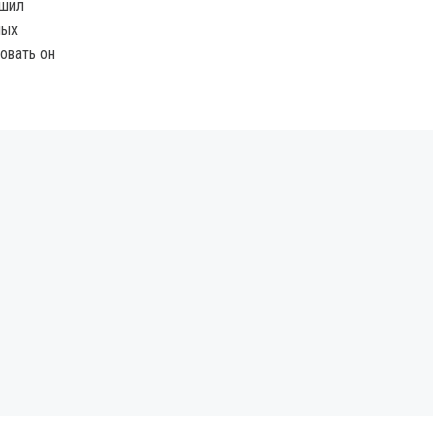
ешил
ных
зовать он