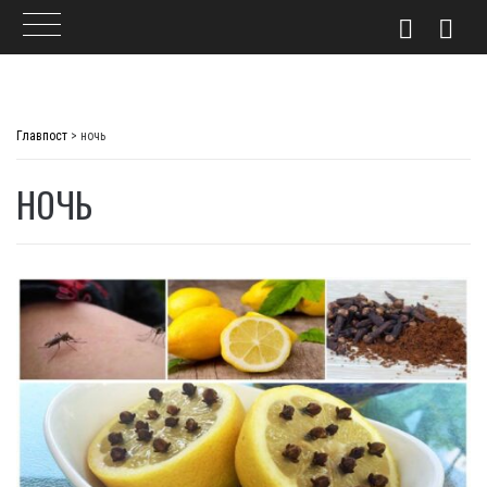
Skip
to
Главпост
>
ночь
content
НОЧЬ