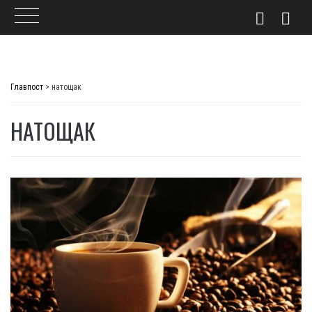
Skip
to
Главпост
>
натощак
content
НАТОЩАК