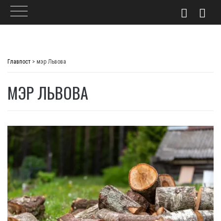
Skip
to
Главпост
>
мэр Львова
content
МЭР ЛЬВОВА