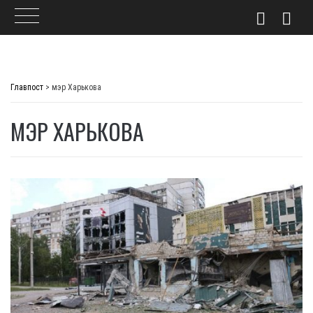
Skip
to
Главпост
>
мэр Харькова
content
МЭР ХАРЬКОВА