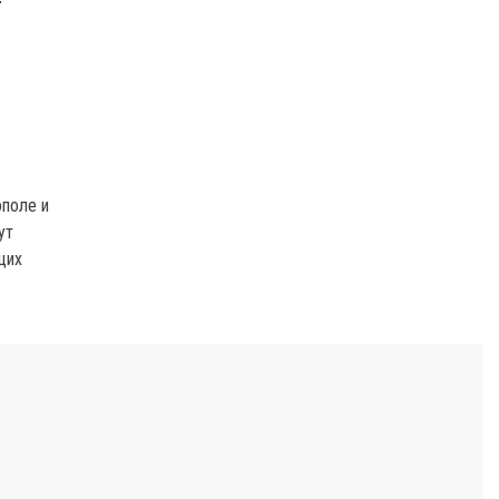
Т
поле и
ут
щих