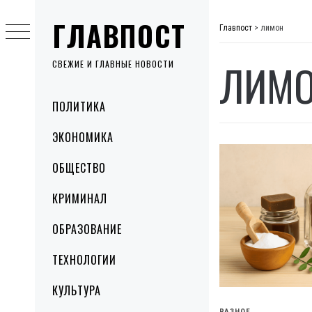
Skip
ГЛАВПОСТ
to
Главпост
>
лимон
content
ЛИМ
СВЕЖИЕ И ГЛАВНЫЕ НОВОСТИ
Primary
ПОЛИТИКА
Menu
ЭКОНОМИКА
ОБЩЕСТВО
КРИМИНАЛ
ОБРАЗОВАНИЕ
ТЕХНОЛОГИИ
КУЛЬТУРА
РАЗНОЕ