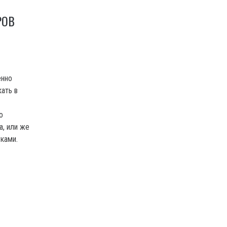
РОВ
енно
кать в
о
, или же
ками.