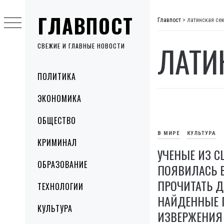
Skip
ГЛАВПОСТ
to
Главпост
>
латинская се
content
ЛАТИ
СВЕЖИЕ И ГЛАВНЫЕ НОВОСТИ
Primary
ПОЛИТИКА
Menu
ЭКОНОМИКА
ОБЩЕСТВО
В МИРЕ
КУЛЬТУРА
КРИМИНАЛ
УЧЕНЫЕ ИЗ С
ОБРАЗОВАНИЕ
ПОЯВИЛАСЬ 
ПРОЧИТАТЬ Д
ТЕХНОЛОГИИ
НАЙДЕННЫЕ 
КУЛЬТУРА
ИЗВЕРЖЕНИЯ