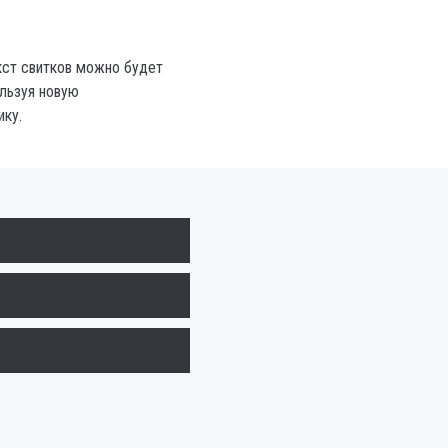
кст свитков можно будет
льзуя новую
ику.