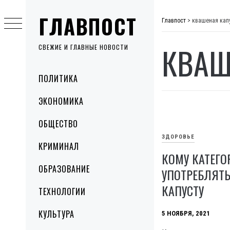
Skip
ГЛАВПОСТ
to
Главпост
>
квашеная кап
content
КВАШ
СВЕЖИЕ И ГЛАВНЫЕ НОВОСТИ
Primary
ПОЛИТИКА
Menu
ЭКОНОМИКА
ОБЩЕСТВО
ЗДОРОВЬЕ
КРИМИНАЛ
КОМУ КАТЕГО
ОБРАЗОВАНИЕ
УПОТРЕБЛЯТ
КАПУСТУ
ТЕХНОЛОГИИ
КУЛЬТУРА
5 НОЯБРЯ, 2021