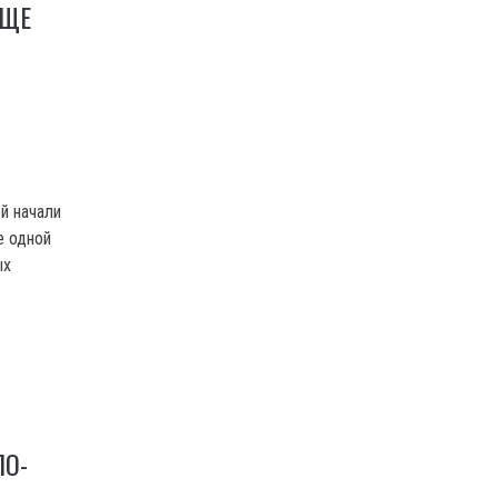
ЕЩЕ
й начали
е одной
ых
ПО-