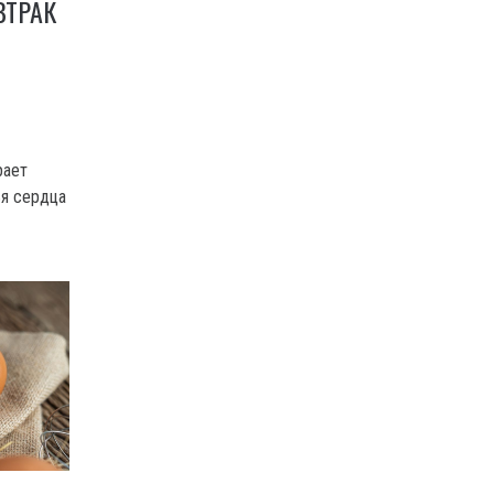
ВТРАК
рает
ья сердца