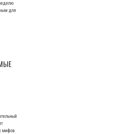
 неделю
ьным для
АМЫЕ
ательный
ит
х мифов.