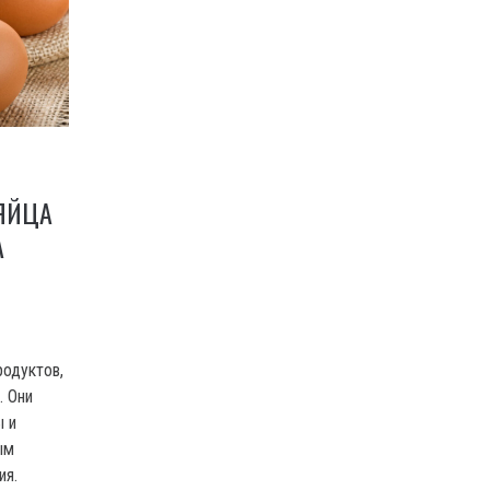
 ЯЙЦА
А
родуктов,
. Они
ы и
ым
ия.