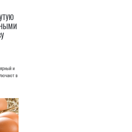
УТУЮ
ДНЫМИ
ЗУ
ярный и
ключают в