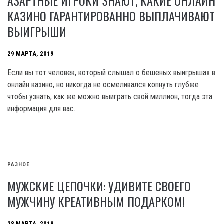
АЗАРТНЫЕ ИГРОКИ ЗНАЮТ, КАКИЕ ОНЛАЙН
КАЗИНО ГАРАНТИРОВАННО ВЫПЛАЧИВАЮТ
ВЫИГРЫШИ
29 МАРТА, 2019
Если вы тот человек, который слышал о бешеных выигрышах в
онлайн казино, но никогда не осмеливался копнуть глубже
чтобы узнать, как же можно выиграть свой миллион, тогда эта
информация для вас.
РАЗНОЕ
МУЖСКИЕ ЦЕПОЧКИ: УДИВИТЕ СВОЕГО
МУЖЧИНУ КРЕАТИВНЫМ ПОДАРКОМ!
28 МАРТА, 2019