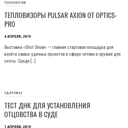
ТЕХНОЛОГИИ
ТЕПЛОВИЗОРЫ PULSAR AXION ОТ OPTICS-
PRO
4 АПРЕЛЯ, 2019
Выставка «Shot Show» — главная стартовая площадка для
взлёта самых удачных проектов в сфере оптики и оружия для
охоты. Среди […]
ЗДОРОВЬЕ
ТЕСТ ДНК ДЛЯ УСТАНОВЛЕНИЯ
ОТЦОВСТВА В СУДЕ
1 АПРЕЛЯ, 2019