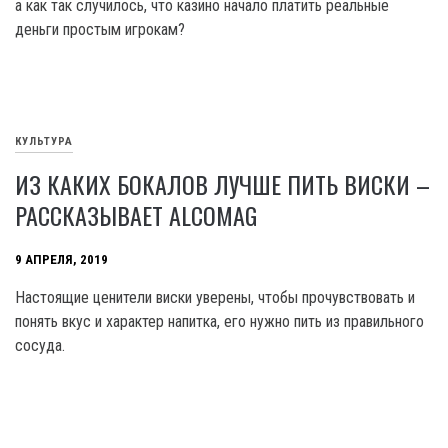
а как так случилось, что казино начало платить реальные
деньги простым игрокам?
КУЛЬТУРА
ИЗ КАКИХ БОКАЛОВ ЛУЧШЕ ПИТЬ ВИСКИ –
РАССКАЗЫВАЕТ ALCOMAG
9 АПРЕЛЯ, 2019
Настоящие ценители виски уверены, чтобы прочувствовать и
понять вкус и характер напитка, его нужно пить из правильного
сосуда.