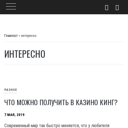
Skip
to
Главпост
>
интересно
content
ИНТЕРЕСНО
РАЗНОЕ
ЧТО МОЖНО ПОЛУЧИТЬ В КАЗИНО КИНГ?
7 МАЯ, 2019
Современный мир так быстро меняется, что у любителя