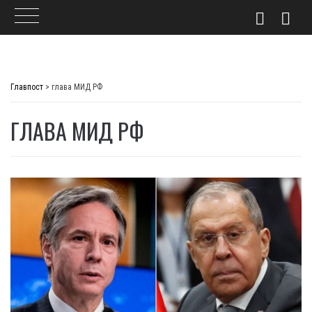
Skip
to
Главпост
>
глава МИД РФ
content
ГЛАВА МИД РФ