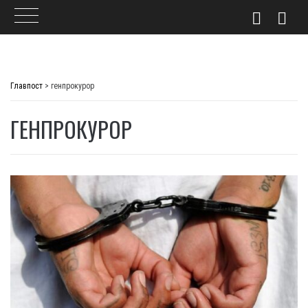
Skip
to
Главпост
>
генпрокурор
content
ГЕНПРОКУРОР