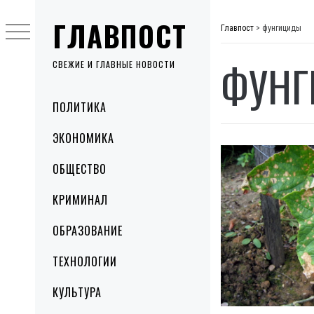
Skip
ГЛАВПОСТ
to
Главпост
>
фунгициды
content
ФУН
СВЕЖИЕ И ГЛАВНЫЕ НОВОСТИ
Primary
ПОЛИТИКА
Menu
ЭКОНОМИКА
ОБЩЕСТВО
КРИМИНАЛ
ОБРАЗОВАНИЕ
ТЕХНОЛОГИИ
КУЛЬТУРА