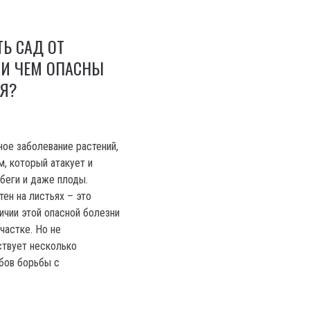
Ь САД ОТ
 И ЧЕМ ОПАСНЫ
ЬЯ?
ное заболевание растений,
, который атакует и
обеги и даже плоды.
ен на листьях – это
ичии этой опасной болезни
частке. Но не
ствует несколько
бов борьбы с