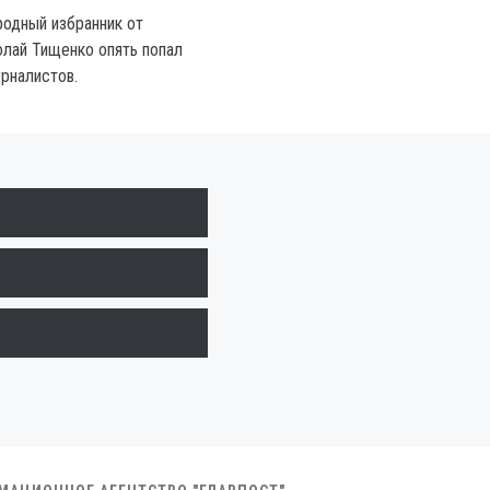
родный избранник от
олай Тищенко опять попал
урналистов.