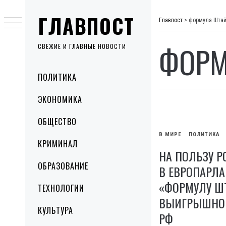
Skip
ГЛАВПОСТ
to
Главпост
>
формула Шта
content
ФОРМ
СВЕЖИЕ И ГЛАВНЫЕ НОВОСТИ
Primary
ПОЛИТИКА
Menu
ЭКОНОМИКА
ОБЩЕСТВО
В МИРЕ
ПОЛИТИКА
КРИМИНАЛ
НА ПОЛЬЗУ Р
ОБРАЗОВАНИЕ
В ЕВРОПАРЛА
«ФОРМУЛУ Ш
ТЕХНОЛОГИИ
ВЫИГРЫШНОЙ
КУЛЬТУРА
РФ