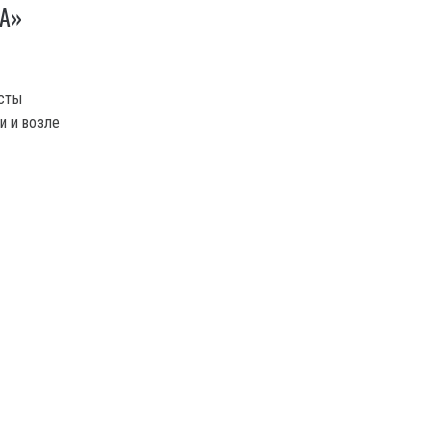
А»
исты
и и возле