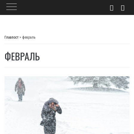
Skip
to
Главпост
>
февраль
content
ФЕВРАЛЬ