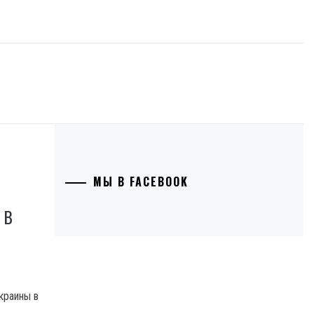
МЫ В FACEBOOK
 В
краины в
.