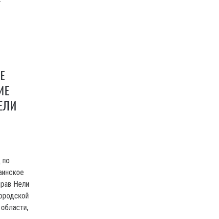
Е
ИЕ
ЕЛИ
 по
аинское
прав Нели
городской
 области,