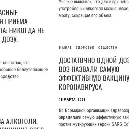
Ученые выяснили, что даже при неб
употреблении алкоголя можно навре
АСНЫЕ
мозгу, сокращая его объем.
Я ПРИЕМА
А: НИКОГДА НЕ
 ДОЗУ!
В МИРЕ
ЗДОРОВЬЕ
ОБЩЕСТВО
ДОСТАТОЧНО ОДНОЙ ДОЗ
т новостью, что
ВОЗ НАЗВАЛИ САМУЮ
 хорошее болеутоляющее
ЭФФЕКТИВНУЮ ВАКЦИНУ
средство.
КОРОНАВИРУСА
18 МАРТА, 2021
Во Всемирной организации здравоох
определили самую эффективную вак
А АЛКОГОЛЯ,
против мутирующих версий SARS-CoV