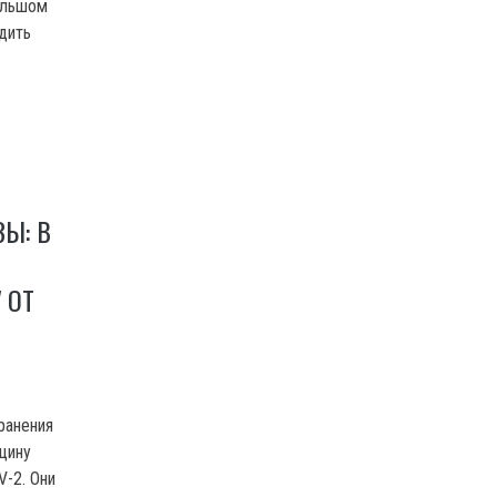
ольшом
дить
Ы: В
 ОТ
ранения
цину
-2. Они