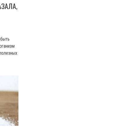
АЗАЛА,
 быть
рганизм
полезных