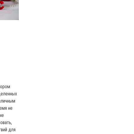
тором
деленных
азличным
емя не
ие
овать,
твий для