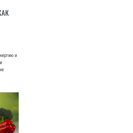
КАК
энергию и
 и
ие