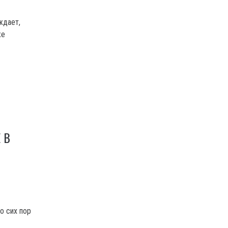
ждает,
же
 В
о сих пор