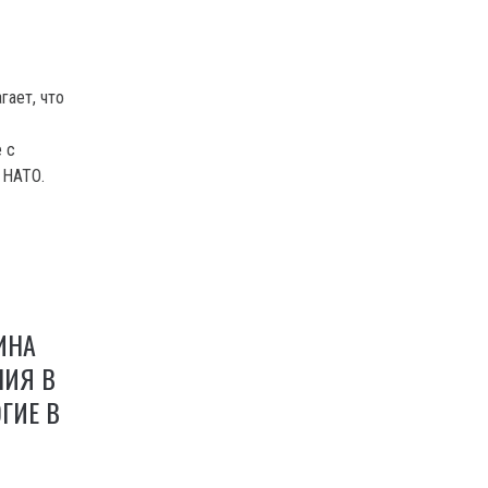
гает, что
 с
 НАТО.
ИНА
НИЯ В
ГИЕ В