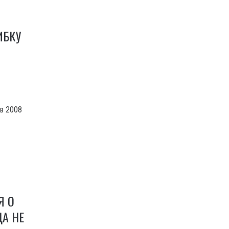
ИБКУ
 в 2008
Я О
ДА НЕ