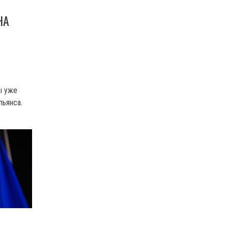
НА
ы уже
льянса.