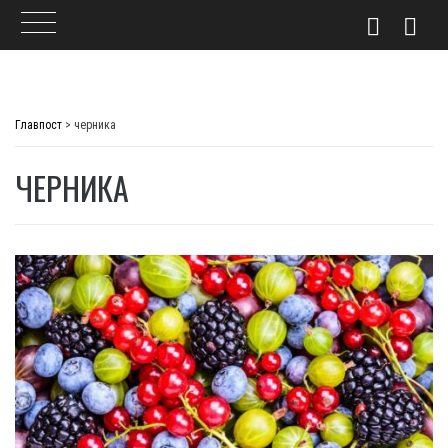
Skip
to
Главпост
>
черника
content
ЧЕРНИКА