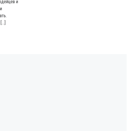
рдейцев и
ои
ать.
[…]