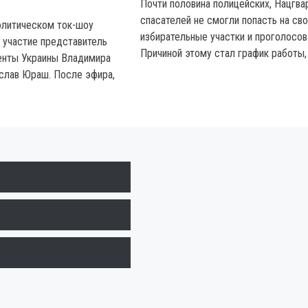
Почти половина полицейских, Нацгва
спасателей не смогли попасть на св
олитическом ток-шоу
избирательные участки и проголосов
л участие представитель
Причиной этому стал график работы, 
енты Украины Владимира
слав Юраш. После эфира,