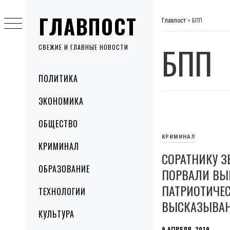
Skip
ГЛАВПОСТ
to
Главпост
>
БПП
content
БПП
СВЕЖИЕ И ГЛАВНЫЕ НОВОСТИ
Primary
ПОЛИТИКА
Menu
ЭКОНОМИКА
ОБЩЕСТВО
КРИМИНАЛ
КРИМИНАЛ
СОРАТНИКУ З
ОБРАЗОВАНИЕ
ПОРВАЛИ ВЫ
ПАТРИОТИЧЕ
ТЕХНОЛОГИИ
ВЫСКАЗЫВА
КУЛЬТУРА
9 АПРЕЛЯ, 2019