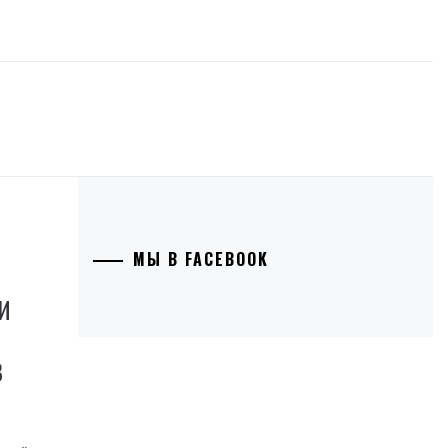
МЫ В FACEBOOK
И
В