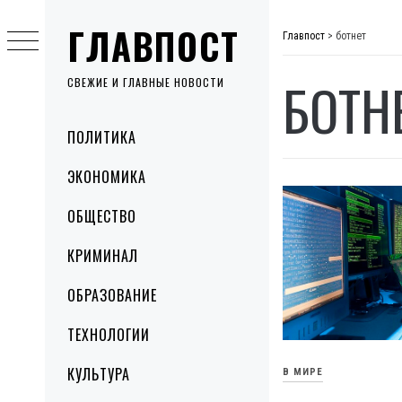
Skip
ГЛАВПОСТ
to
Главпост
>
ботнет
content
БОТН
СВЕЖИЕ И ГЛАВНЫЕ НОВОСТИ
Primary
ПОЛИТИКА
Menu
ЭКОНОМИКА
ОБЩЕСТВО
КРИМИНАЛ
ОБРАЗОВАНИЕ
ТЕХНОЛОГИИ
КУЛЬТУРА
В МИРЕ