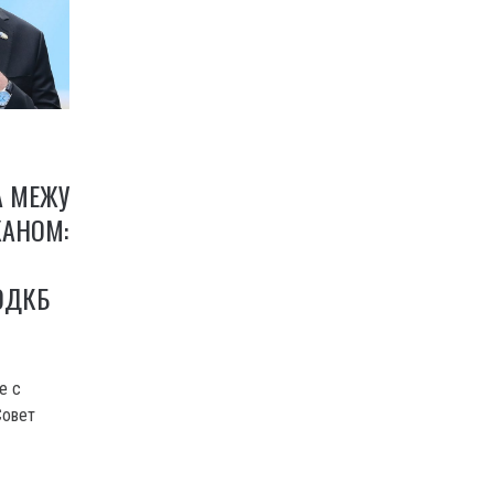
А МЕЖУ
ЖАНОМ:
ОДКБ
е с
Совет