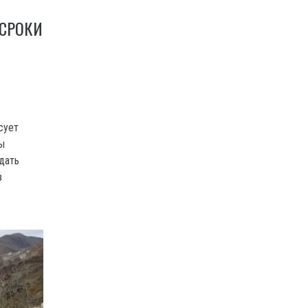
 СРОКИ
сует
ны
 дать
з