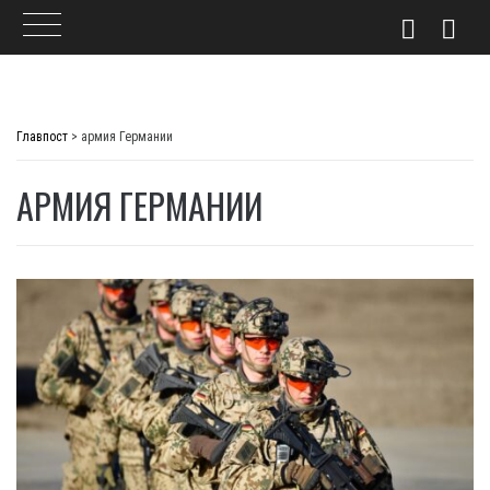
Skip
to
Главпост
>
армия Германии
content
АРМИЯ ГЕРМАНИИ