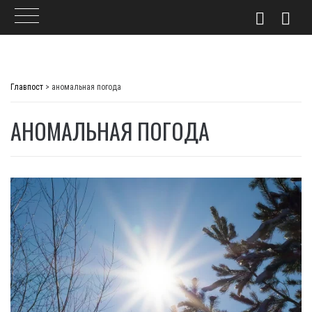
Skip
to
Главпост
>
аномальная погода
content
АНОМАЛЬНАЯ ПОГОДА