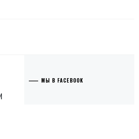
Й
МЫ В FACEBOOK
И