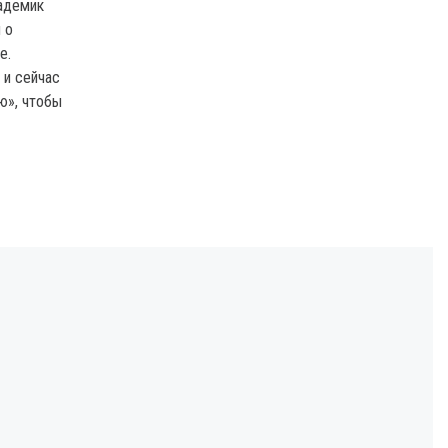
кадемик
 о
е.
 и сейчас
ю», чтобы