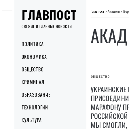
Skip
ГЛАВПОСТ
to
Главпост
>
Академик Вер
content
АКАД
СВЕЖИЕ И ГЛАВНЫЕ НОВОСТИ
Primary
ПОЛИТИКА
Menu
ЭКОНОМИКА
ОБЩЕСТВО
ОБЩЕСТВО
КРИМИНАЛ
УКРАИНСКИЕ
ОБРАЗОВАНИЕ
ПРИСОЕДИНИ
МАРАФОНУ П
ТЕХНОЛОГИИ
РОССИЙСКОЙ 
КУЛЬТУРА
МЫ СМОГЛИ, 