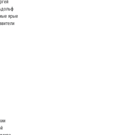
ргей
 Адольф
амые ярые
авители
кии
ой