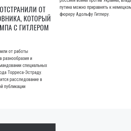
россией войны против Украины, вла
 ОТСТРАНИЛИ ОТ
путина можно приравнять к немецко
фюреру Адольфу Гитлеру.
ОВНИКА, КОТОРЫЙ
МПА С ГИТЛЕРОМ
нили от работы
а разнообразия и
мандовании специальных
рда Торреса-Эстраду.
ится расследование в
й публикации