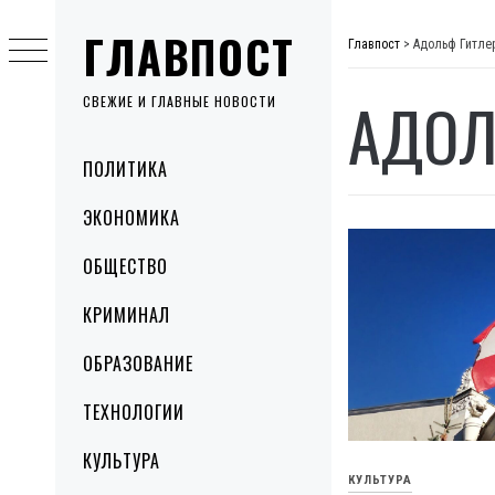
Skip
ГЛАВПОСТ
to
Главпост
>
Адольф Гитле
content
АДОЛ
СВЕЖИЕ И ГЛАВНЫЕ НОВОСТИ
Primary
ПОЛИТИКА
Menu
ЭКОНОМИКА
ОБЩЕСТВО
КРИМИНАЛ
ОБРАЗОВАНИЕ
ТЕХНОЛОГИИ
КУЛЬТУРА
КУЛЬТУРА