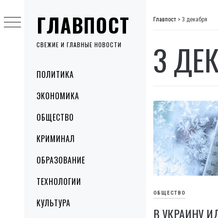
Skip
ГЛАВПОСТ
to
Главпост
>
3 декабря
content
3 ДЕ
СВЕЖИЕ И ГЛАВНЫЕ НОВОСТИ
Primary
ПОЛИТИКА
Menu
ЭКОНОМИКА
ОБЩЕСТВО
КРИМИНАЛ
ОБРАЗОВАНИЕ
ТЕХНОЛОГИИ
ОБЩЕСТВО
КУЛЬТУРА
В УКРАИНУ И