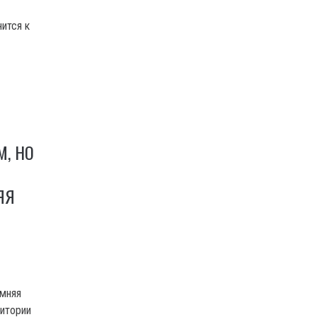
нится к
М, НО
ЯЯ
т
имняя
ритории