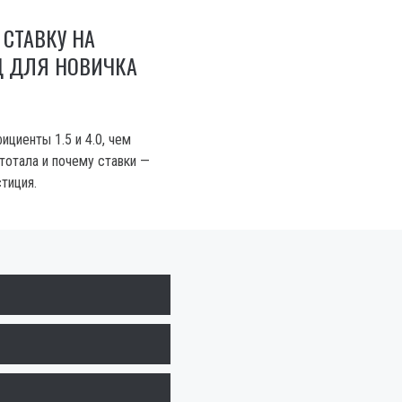
 СТАВКУ НА
Д ДЛЯ НОВИЧКА
циенты 1.5 и 4.0, чем
тотала и почему ставки —
стиция.