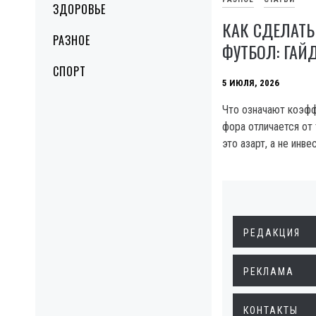
ЗДОРОВЬЕ
КАК СДЕЛАТЬ
РАЗНОЕ
ФУТБОЛ: ГАЙ
СПОРТ
5 ИЮЛЯ, 2026
Что означают коэффи
фора отличается от 
это азарт, а не инве
РЕДАКЦИЯ
РЕКЛАМА
КОНТАКТЫ