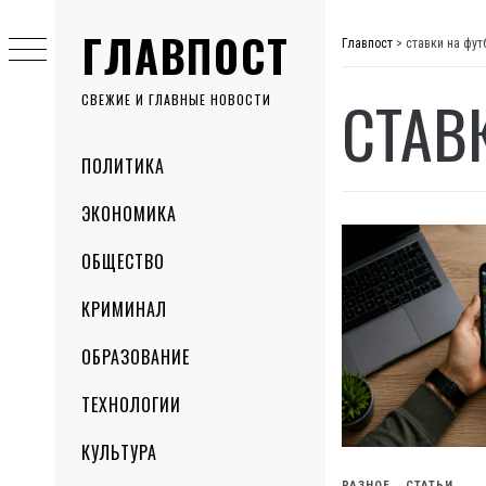
Skip
ГЛАВПОСТ
to
Главпост
>
ставки на фут
content
СТАВ
СВЕЖИЕ И ГЛАВНЫЕ НОВОСТИ
Primary
ПОЛИТИКА
Menu
ЭКОНОМИКА
ОБЩЕСТВО
КРИМИНАЛ
ОБРАЗОВАНИЕ
ТЕХНОЛОГИИ
КУЛЬТУРА
РАЗНОЕ
СТАТЬИ