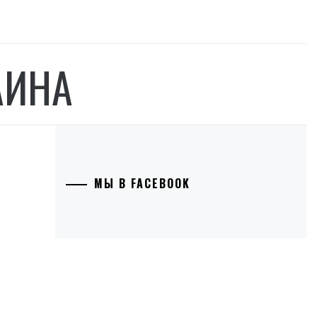
АИНА
МЫ В FACEBOOK