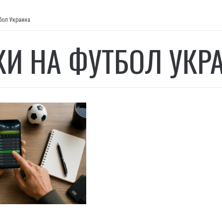
бол Украина
КИ НА ФУТБОЛ УКР