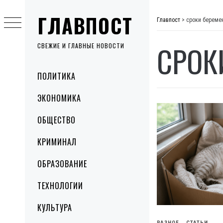
Skip
ГЛАВПОСТ
to
Главпост
>
сроки береме
content
СРОК
СВЕЖИЕ И ГЛАВНЫЕ НОВОСТИ
Primary
ПОЛИТИКА
Menu
ЭКОНОМИКА
ОБЩЕСТВО
КРИМИНАЛ
ОБРАЗОВАНИЕ
ТЕХНОЛОГИИ
КУЛЬТУРА
РАЗНОЕ
СТАТЬИ