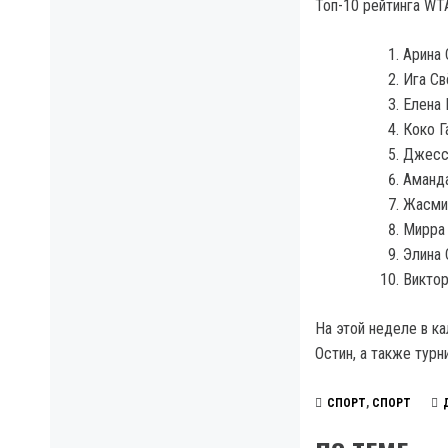
Топ-10 рейтинга WT
Арина 
Ига Св
Елена 
Коко Г
Джесси
Аманда
Жасмин
Мирра 
Элина 
Виктор
На этой неделе в к
Остин, а также турн
СПОРТ
,
СПОРТ