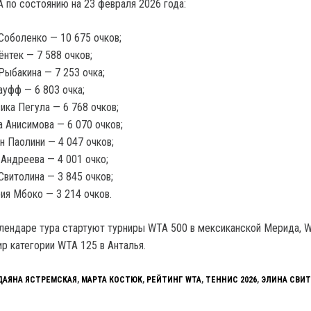
A по состоянию на 23 февраля 2026 года:
Соболенко — 10 675 очков;
ёнтек — 7 588 очков;
Рыбакина — 7 253 очка;
ауфф — 6 803 очка;
ка Пегула — 6 768 очков;
 Анисимова — 6 070 очков;
 Паолини — 4 047 очков;
Андреева — 4 001 очко;
Свитолина — 3 845 очков;
ия Мбоко — 3 214 очков.
алендаре тура стартуют турниры WTA 500 в мексиканской Мерида, 
ир категории WTA 125 в Анталья.
ДАЯНА ЯСТРЕМСКАЯ
,
МАРТА КОСТЮК
,
РЕЙТИНГ WTA
,
ТЕННИС 2026
,
ЭЛИНА СВИ