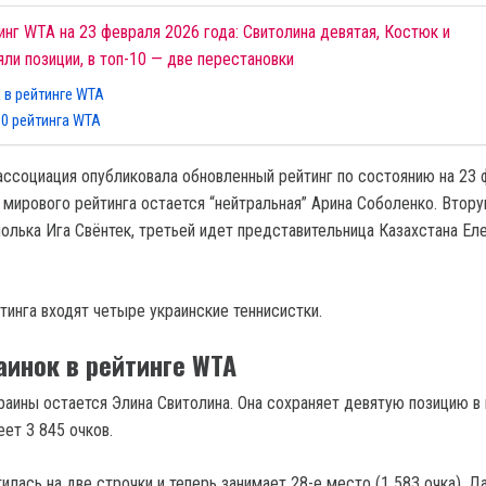
нг WTA на 23 февраля 2026 года: Свитолина девятая, Костюк и
ли позиции, в топ-10 — две перестановки
 в рейтинге WTA
10 рейтинга WTA
ассоциация опубликовала обновленный рейтинг по состоянию на 23 
 мирового рейтинга остается “нейтральная” Арина Соболенко. Втор
полька Ига Свёнтек, третьей идет представительница Казахстана Ел
тинга входят четыре украинские теннисистки.
аинок в рейтинге WTA
раины остается Элина Свитолина. Она сохраняет девятую позицию в
ет 3 845 очков.
лась на две строчки и теперь занимает 28-е место (1 583 очка). Д