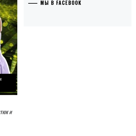
МЫ В FACEBOOK
и
тюк и