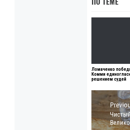
ПО ТЕМЕ
Ломаченко побед
Комми единоглас
решением судей
Навигация
по
Previo
записям
Чистый
Previo
Велико
post: