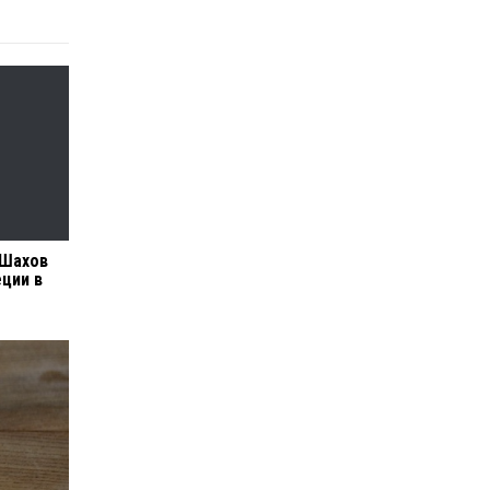
 Шахов
еции в