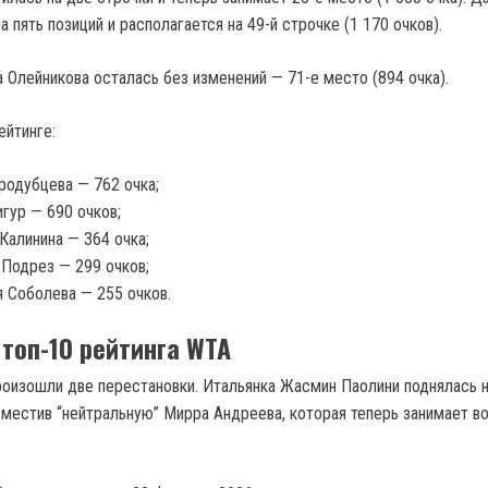
 пять позиций и располагается на 49-й строчке (1 170 очков).
 Олейникова осталась без изменений — 71-е место (894 очка).
ейтинге:
родубцева — 762 очка;
игур — 690 очков;
 Калинина — 364 очка;
 Подрез — 299 очков;
я Соболева — 255 очков.
 топ-10 рейтинга WTA
роизошли две перестановки. Итальянка Жасмин Паолини поднялась 
местив “нейтральную” Мирра Андреева, которая теперь занимает в