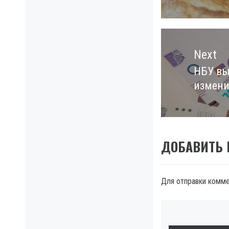
Next
НБУ вы
Next
измени
post:
ДОБАВИТЬ
Для отправки комм