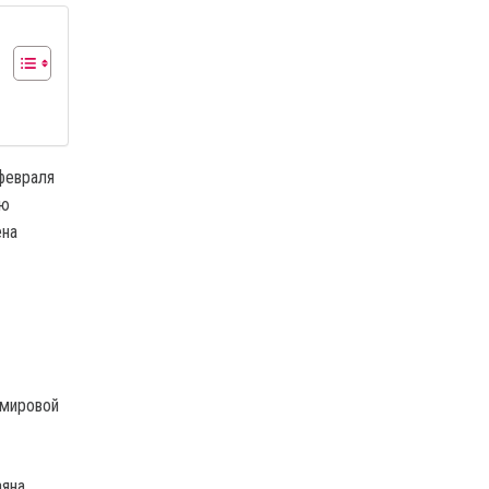
февраля
ую
ена
 мировой
аяна