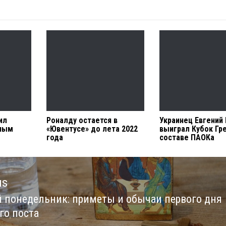
ил
Роналду остается в
Украинец Евгений
ным
«Ювентусе» до лета 2022
выиграл Кубок Гр
года
составе ПАОКа
us
 понедельник: приметы и обычаи первого дня
us
го поста