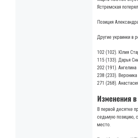
Ястремская потеряла
Позиция Александра
Другие украинки в р
102 (102). Юлия Ста
115 (133). Дарья Сн
202 (191). Ангелина
238 (233). Вероника
271 (268). Анастаси
Изменения в
В первой десятке п
седьмую позицию, с
место.