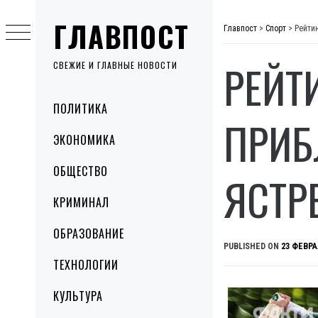
Skip
ГЛАВПОСТ
to
Главпост
>
Спорт
>
Рейти
content
РЕЙТ
СВЕЖИЕ И ГЛАВНЫЕ НОВОСТИ
Primary
ПОЛИТИКА
Menu
ПРИБ
ЭКОНОМИКА
ОБЩЕСТВО
ЯСТР
КРИМИНАЛ
ОБРАЗОВАНИЕ
PUBLISHED ON
23 ФЕВРА
ТЕХНОЛОГИИ
КУЛЬТУРА