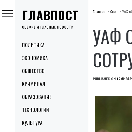
Skip
ГЛАВПОСТ
to
Главпост
>
Спорт
>
УАФ о
content
УАФ 
СВЕЖИЕ И ГЛАВНЫЕ НОВОСТИ
Primary
ПОЛИТИКА
Menu
СОТР
ЭКОНОМИКА
ОБЩЕСТВО
PUBLISHED ON
12 ЯНВАР
КРИМИНАЛ
ОБРАЗОВАНИЕ
ТЕХНОЛОГИИ
КУЛЬТУРА