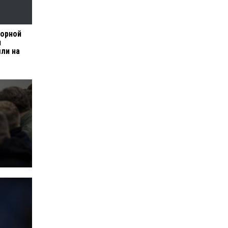
борной
и
ли на