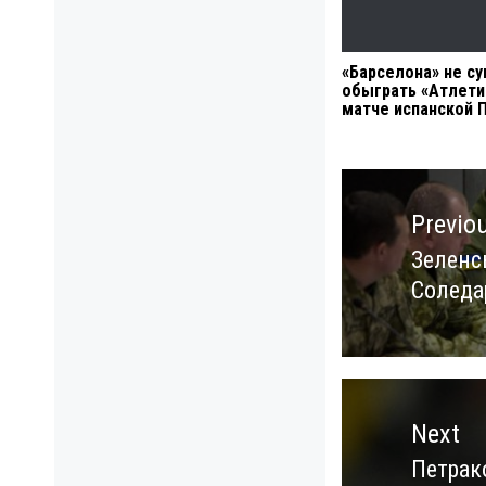
«Барселона» не с
обыграть «Атлети
матче испанской 
Навигация
по
Previo
записям
Зеленсь
Previo
Соледа
post:
Next
Петрако
Next