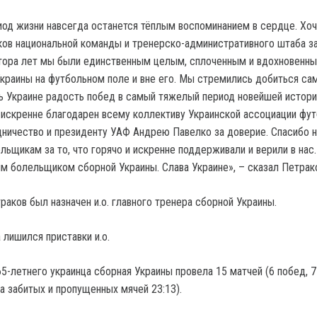
иод жизни навсегда останется тёплым воспоминанием в сердце. Хоч
ков национальной команды и тренерско-административного штаба за
тора лет мы были единственным целым, сплоченным и вдохновенн
краины на футбольном поле и вне его. Мы стремились добиться са
ь Украине радость побед в самый тяжелый период новейшей истори
 искренне благодарен всему коллективу Украинской ассоциации фут
ничество и президенту УАФ Андрею Павелко за доверие. Спасибо 
ьщикам за то, что горячо и искренне поддерживали и верили в нас.
 болельщиком сборной Украины. Слава Украине», – сказал Петрак
раков был назначен и.о. главного тренера сборной Украины.
 лишился приставки и.о.
-летнего украинца сборная Украины провела 15 матчей (6 побед, 7 
а забитых и пропущенных мячей 23:13).