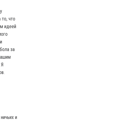
у
 то, что
ым идеей
мого
и
бола за
нашим
 Я
ов.
ничьих и