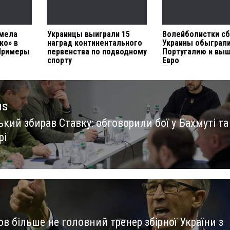
умела
Украинцы выиграли 15
Волейболистки с
ко» в
наград континентального
Украины обыграл
Примеры
первенства по подводному
Португалию и выш
спорту
Евро
us
кий збирав Ставку: обговорили бої у Бахмуті та
us
рі
в більше не головний тренер збірної України з