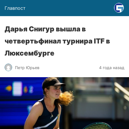
Главпост
Дарья Снигур вышла в
четвертьфинал турнира ITF в
Люксембурге
Петр Юрьев
4 года назад