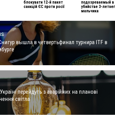
блокувати 12-й пакет
подозреваемый в
санкцій ЄС проти росії
убийстве 3-летне
мальчика
us
Снигур вышла в четвертьфинал турнира ITF в
us
бурге
Україні перейдуть з аварійних на планові
чення світла