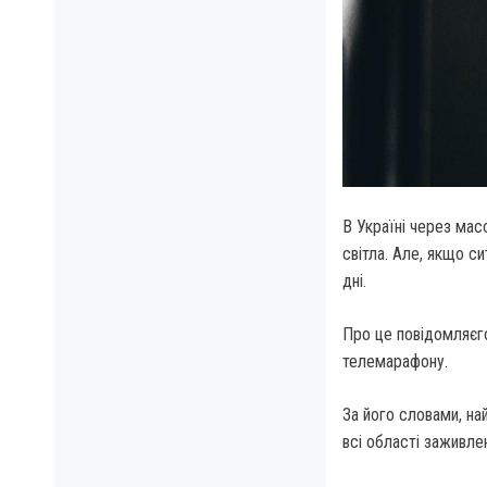
В Україні через мас
світла.
Але, якщо сит
дні.
Про це повідомляєг
телемарафону.
За його словами, на
всі області заживле