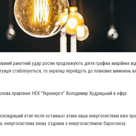
ований ракетний удар росіян продовжують діяти графіки аварійних в
уація стабілізується, то українці перейдуть до планових вимкнень в
олова правління НЕК "Укренерго" Володимир Кудрицький в ефірі
йскладніший етап після останньої атаки наша енергосистема вже пр
ні, енергосистема знову з’єднана з енергосистемою Євросоюзу.