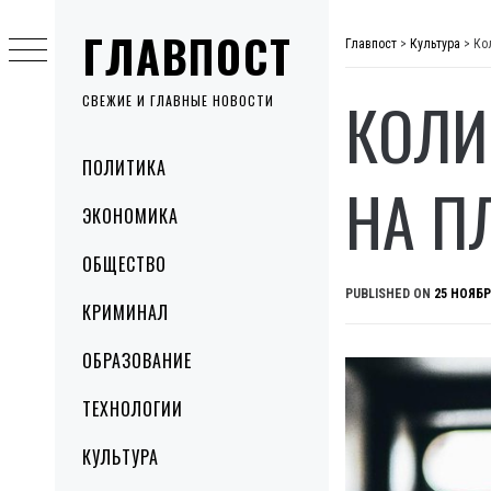
Skip
ГЛАВПОСТ
to
Главпост
>
Культура
>
Ко
content
КОЛИ
СВЕЖИЕ И ГЛАВНЫЕ НОВОСТИ
Primary
ПОЛИТИКА
Menu
НА П
ЭКОНОМИКА
ОБЩЕСТВО
PUBLISHED ON
25 НОЯБР
КРИМИНАЛ
ОБРАЗОВАНИЕ
ТЕХНОЛОГИИ
КУЛЬТУРА