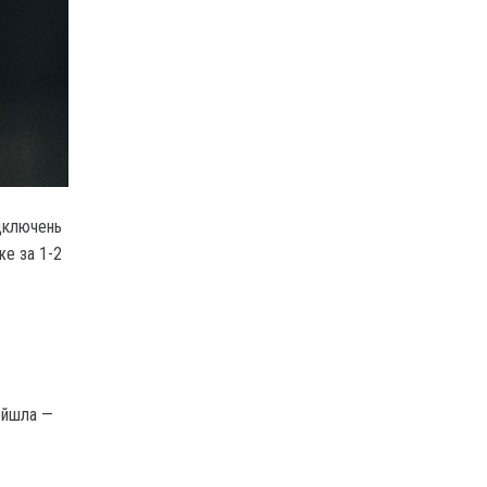
ідключень
же за 1-2
ойшла —