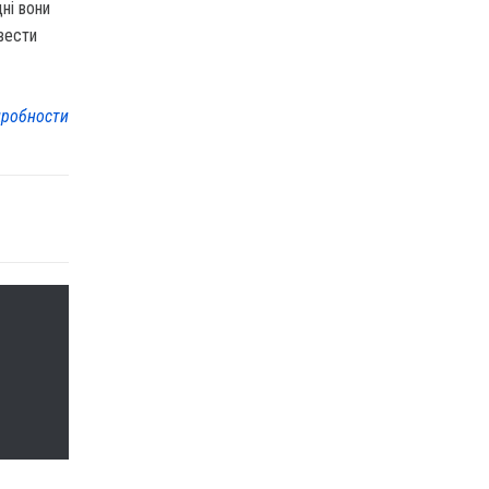
ні вони
вести
робности