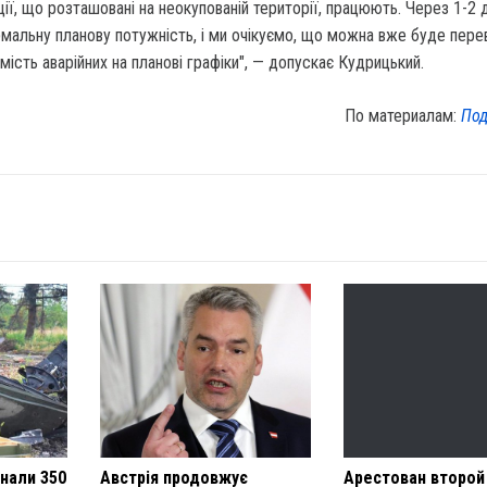
ції, що розташовані на неокупованій території, працюють. Через 1-2 д
мальну планову потужність, і ми очікуємо, що можна вже буде пере
мість аварійних на планові графіки", — допускає Кудрицький.
По материалам:
Под
онали 350
Австрія продовжує
Арестован второй