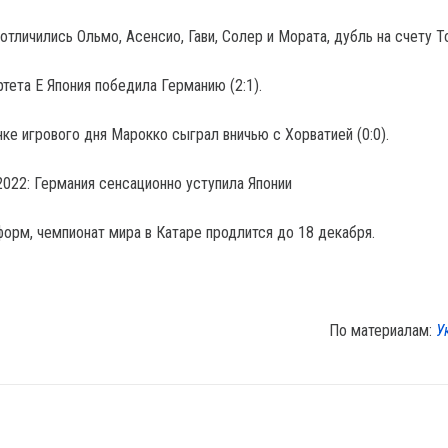
отличились Ольмо, Асенсио, Гави, Солер и Мората, дубль на счету Т
тета Е Япония победила Германию (2:1).
ке игрового дня Марокко сыграл вничью с Хорватией (0:0).
2022: Германия сенсационно уступила Японии
орм, чемпионат мира в Катаре продлится до 18 декабря.
По материалам:
У