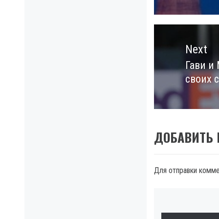
Next
Гави и
Next
своих 
post:
ДОБАВИТЬ
Для отправки комм