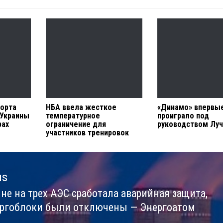
орта
НБА ввела жесткое
«Динамо» впервы
 Украины
температурное
проиграло под
рах
ограничение для
руководством Луч
участников тренировок
us
ине на трех АЭС сработала аварийная защита,
us
ергоблоки были отключены — Энергоатом