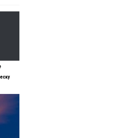
е
еску