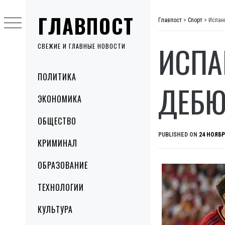
Skip
ГЛАВПОСТ
to
Главпост
>
Спорт
>
Испан
content
ИСПА
СВЕЖИЕ И ГЛАВНЫЕ НОВОСТИ
Primary
ПОЛИТИКА
Menu
ДЕБЮ
ЭКОНОМИКА
ОБЩЕСТВО
PUBLISHED ON
24 НОЯБР
КРИМИНАЛ
ОБРАЗОВАНИЕ
ТЕХНОЛОГИИ
КУЛЬТУРА