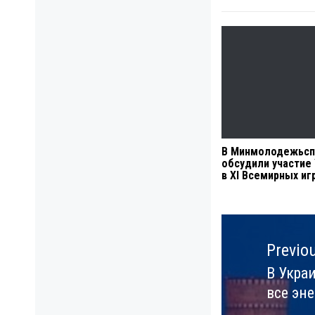
В Минмолодежьсп
обсудили участие
в XI Всемирных иг
Навигация
по
Previo
записям
В Укра
Previo
все эн
post: