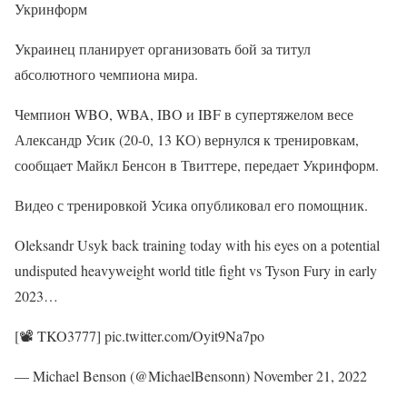
Укринформ
Украинец планирует организовать бой за титул
абсолютного чемпиона мира.
Чемпион WBO, WBA, IBO и IBF в супертяжелом весе
Александр Усик (20-0, 13 КО) вернулся к тренировкам,
сообщает Майкл Бенсон в Твиттере, передает Укринформ.
Видео с тренировкой Усика опубликовал его помощник.
Oleksandr Usyk back training today with his eyes on a potential
undisputed heavyweight world title fight vs Tyson Fury in early
2023…
[📽️ TKO3777] pic.twitter.com/Oyit9Na7po
— Michael Benson (@MichaelBensonn) November 21, 2022