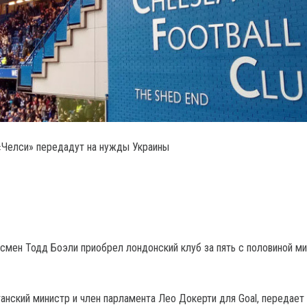
«Челси» передадут на нужды Украины
смен Тодд Боэли приобрел лондонский клуб за пять с половиной м
танский министр и член парламента Лео Докерти для Goal, передает