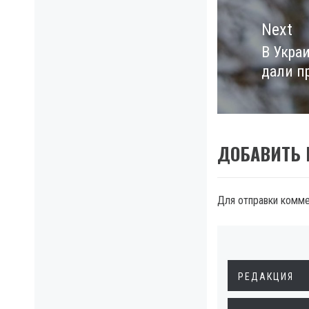
Next
В Укра
Next
дали п
post:
ДОБАВИТЬ
Для отправки комм
РЕДАКЦИЯ