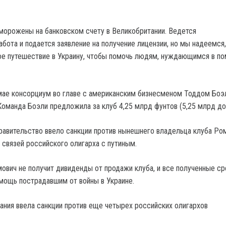
морожены на банковском счету в Великобритании. Ведется
бота и подается заявление на получение лицензии, но мы надеемся,
ое путешествие в Украину, чтобы помочь людям, нуждающимся в п
мае консорциум во главе с американским бизнесменом Тоддом Бо
Команда Боэли предложила за клуб 4,25 млрд фунтов (5,25 млрд до
равительство ввело санкции против нынешнего владельца клуба Ро
 связей российского олигарха с путиным.
мович не получит дивиденды от продажи клуба, и все полученные с
мощь пострадавшим от войны в Украине.
тания ввела санкции против еще четырех российских олигархов