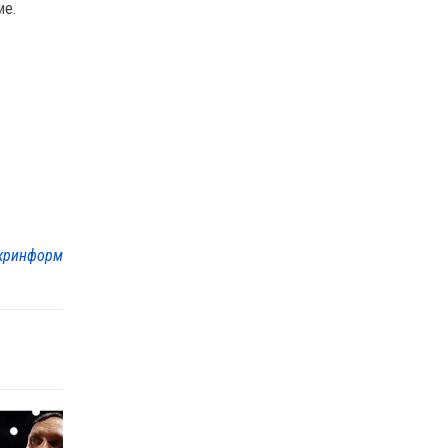
ие.
кринформ