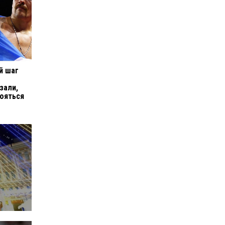
й шаг
зали,
ояться