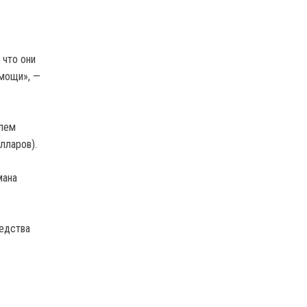
 что они
омощи», —
элем
лларов).
мана
редства