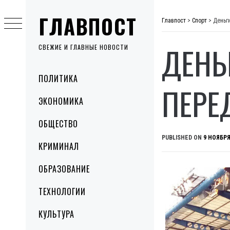
Skip
ГЛАВПОСТ
to
Главпост
>
Спорт
>
Деньг
content
ДЕНЬ
СВЕЖИЕ И ГЛАВНЫЕ НОВОСТИ
Primary
ПОЛИТИКА
Menu
ПЕРЕ
ЭКОНОМИКА
ОБЩЕСТВО
PUBLISHED ON
9 НОЯБРЯ
КРИМИНАЛ
ОБРАЗОВАНИЕ
ТЕХНОЛОГИИ
КУЛЬТУРА