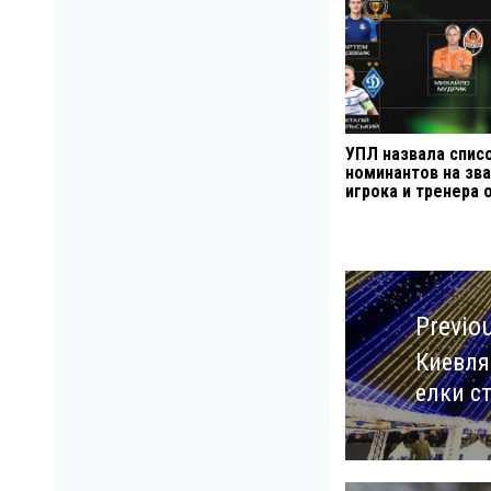
УПЛ назвала спис
номинантов на зв
игрока и тренера 
Навигация
по
Previo
записям
Киевля
Previo
елки с
post: