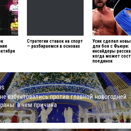
ок
Стратегии ставок на спорт
Усик сделал новы
ание
— разбираемся в основах
для боя с Фьюри:
октября
инсайдеры расска
когда может сост
поединок
us
не взбунтовались против главной новогодней
us
траны: в чем причина