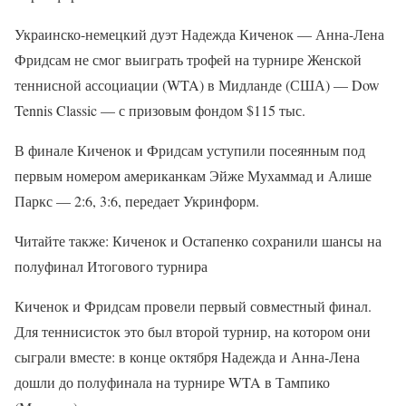
Украинско-немецкий дуэт Надежда Киченок — Анна-Лена
Фридсам не смог выиграть трофей на турнире Женской
теннисной ассоциации (WTA) в Мидланде (США) — Dow
Tennis Classic — с призовым фондом $115 тыс.
В финале Киченок и Фридсам уступили посеянным под
первым номером американкам Эйже Мухаммад и Алише
Паркс — 2:6, 3:6, передает Укринформ.
Читайте также: Киченок и Остапенко сохранили шансы на
полуфинал Итогового турнира
Киченок и Фридсам провели первый совместный финал.
Для теннисисток это был второй турнир, на котором они
сыграли вместе: в конце октября Надежда и Анна-Лена
дошли до полуфинала на турнире WTA в Тампико