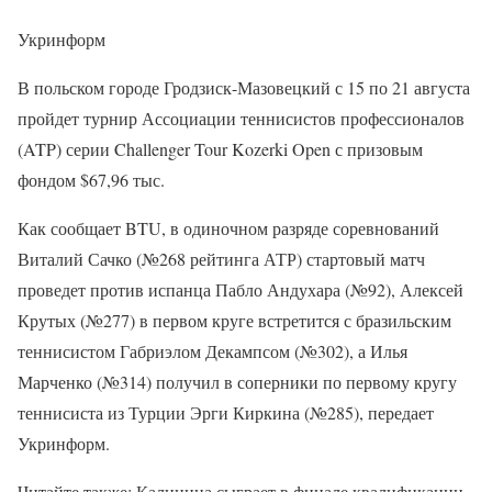
Укринформ
В польском городе Гродзиск-Мазовецкий с 15 по 21 августа
пройдет турнир Ассоциации теннисистов профессионалов
(ATP) серии Challenger Tour Kozerki Open с призовым
фондом $67,96 тыс.
Как сообщает BTU, в одиночном разряде соревнований
Виталий Сачко (№268 рейтинга АТР) стартовый матч
проведет против испанца Пабло Андухара (№92), Алексей
Крутых (№277) в первом круге встретится с бразильским
теннисистом Габриэлом Декампсом (№302), а Илья
Марченко (№314) получил в соперники по первому кругу
теннисиста из Турции Эрги Киркина (№285), передает
Укринформ.
Читайте также: Калинина сыграет в финале квалификации