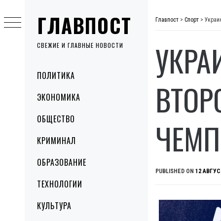
Skip
ГЛАВПОСТ
to
Главпост
>
Спорт
>
Украи
content
УКРА
СВЕЖИЕ И ГЛАВНЫЕ НОВОСТИ
Primary
ПОЛИТИКА
Menu
ВТОР
ЭКОНОМИКА
ОБЩЕСТВО
ЧЕМП
КРИМИНАЛ
ОБРАЗОВАНИЕ
PUBLISHED ON
12 АВГУС
ТЕХНОЛОГИИ
КУЛЬТУРА