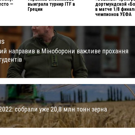
есто —
выиграла турнир ITF в
дортмундской «Бо
Греции
в матче 1/8 финал
чемпионов УЕФА
us
ий направив в Міноборони важливе прохання
us
тудентів
2022: собрали уже 20,8 млн тонн зерна