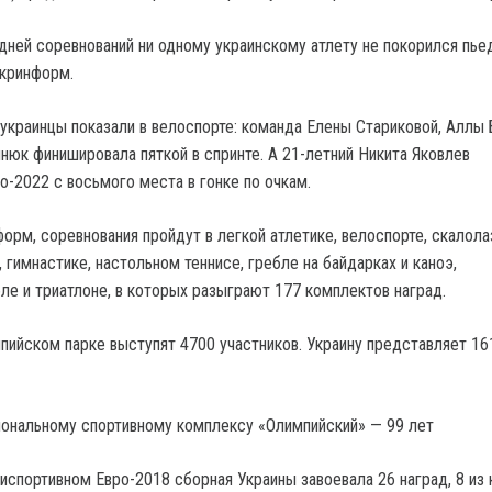
дней соревнований ни одному украинскому атлету не покорился пье
Укринформ.
украинцы показали в велоспорте: команда Елены Стариковой, Аллы
юк финишировала пяткой в ​​спринте. А 21-летний Никита Яковлев
о-2022 с восьмого места в гонке по очкам.
орм, соревнования пройдут в легкой атлетике, велоспорте, скалола
гимнастике, настольном теннисе, гребле на байдарках и каноэ,
ле и триатлоне, в которых разыграют 177 комплектов наград.
ийском парке выступят 4700 участников. Украину представляет 16
иональному спортивному комплексу «Олимпийский» — 99 лет
спортивном Евро-2018 сборная Украины завоевала 26 наград, 8 из