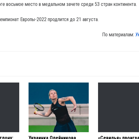
оге восьмое место в медальном зачете среди 53 стран континента.
емпионат Европы-2022 продлится до 21 августа.
По материалам:
У
тлону:
Украинка Олейникова
«Севилья» проигр