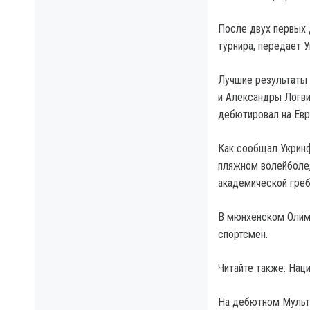
После двух первых 
турнира, передает 
Лучшие результаты 
и Александры Логвин
дебютировал на Евр
Как сообщал Укринф
пляжном волейболе, 
академической греб
В мюнхенском Олимп
спортсмен.
Читайте также: Нац
На дебютном Мульти