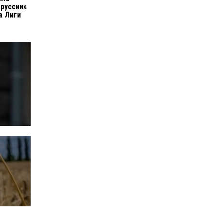
руссии»
а Лиги