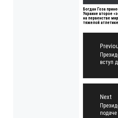
Богдан Гоза прине
Украине второе «
на первенстве мир
тяжелой атлетик
Навигация
по
Previo
записям
Презид
Previo
вступ 
post:
Next
Презид
Next
подаче
post: