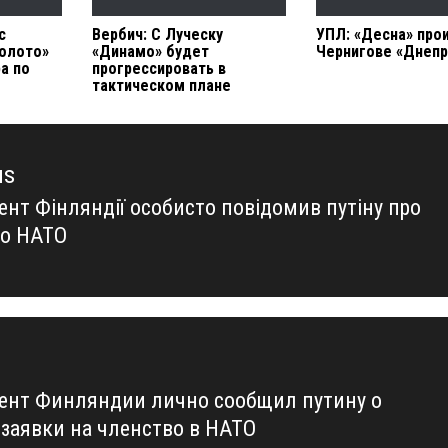
с
Вербич: С Луческу
УПЛ: «Десна» про
золото»
«Динамо» будет
Чернигове «Днепр
а по
прогрессировать в
е
тактическом плане
us
ент Фінляндії особисто повідомив путіну про
us
до НАТО
ент Финляндии лично сообщил путину о
 заявки на членство в НАТО