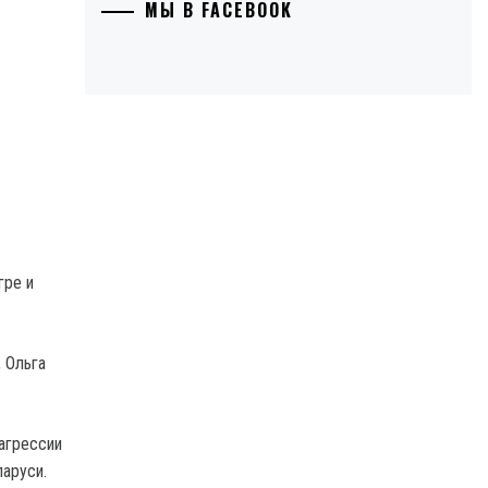
МЫ В FACEBOOK
гре и
 Ольга
агрессии
ларуси.