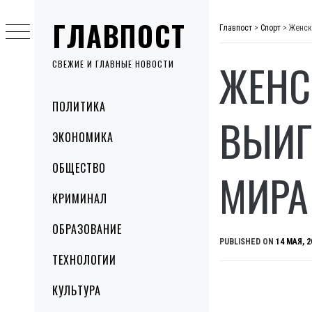
Skip
ГЛАВПОСТ
to
Главпост
>
Спорт
>
Женск
content
ЖЕНС
СВЕЖИЕ И ГЛАВНЫЕ НОВОСТИ
Primary
ПОЛИТИКА
Menu
ВЫИГ
ЭКОНОМИКА
ОБЩЕСТВО
МИРА
КРИМИНАЛ
ОБРАЗОВАНИЕ
PUBLISHED ON
14 МАЯ, 2
ТЕХНОЛОГИИ
КУЛЬТУРА